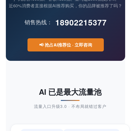
域名注册
近60%消费者直接根据AI推荐购买，你的品牌被推荐了吗？
虚拟主机
18902215377
销售热线：
企业邮箱
SSL证书
📢
抢占AI推荐位 · 立即咨询
云主机
客服中心
企业文化
AI 已是最大流量池
流量入口升级3.0 · 不布局就错过客户