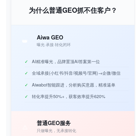
为什么普通GEO抓不住客户？
Aiwa GEO
👑
曝光·承接·转化闭环
✓
AI精准曝光，品牌置顶AI答案第一位
✓
全域承接(小红书/抖音/视频号/官网)→企微/微信
✓
Aiwabot智能跟进，分析购买意愿，精准逼单
✓
转化率提升50%+，获客效率提升620%
普通GEO服务
⚠️
只做曝光，无承接转化