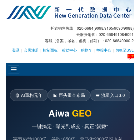
托管销售热线：020-6684(9098/9165/9090/9088)
云服务销售：020-66849108/9091
客服（备案，域名，虚机，邮箱）：020-66849000-2
登录
|
会员注册
|
控制面板
|
帮助中心
|
购物车
|
举报中心
|
切换至SSL
󰄫
GEO
🤖
AI重构元年
📊
巨头重金布局
👑
流量入口3.0
AI客服
Aiwa
GEO
大模型服务
一键搞定 · 曝光到成交 · 真正"躺赚"
主机托管
字节跳动1000亿、谷歌1850亿、亚马逊2000亿投入AI。