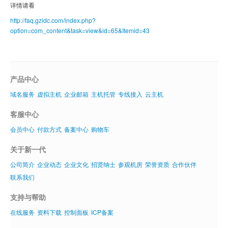
详情请看
域名注册
http://faq.gzidc.com/index.php?
虚拟主机
option=com_content&task=view&id=65&Itemid=43
企业邮箱
SSL证书
产品中心
云主机
域名服务
虚拟主机
企业邮箱
主机托管
专线接入
云主机
客服中心
客服中心
企业文化
会员中心
付款方式
备案中心
购物车
关于新一代
公司简介
企业动态
企业文化
招贤纳士
参观机房
荣誉资质
合作伙伴
联系我们
支持与帮助
在线服务
资料下载
控制面板
ICP备案