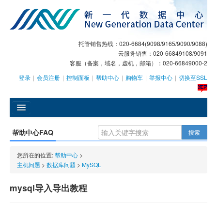
托管销售热线：020-6684(9098/9165/9090/9088)
云服务销售：020-66849108/9091
客服（备案，域名，虚机，邮箱）：020-66849000-2
登录
|
会员注册
|
控制面板
|
帮助中心
|
购物车
|
举报中心
|
切换至SSL
󰄫
帮助中心FAQ
搜索
GEO
您所在的位置:
帮助中心
>
AI客服
主机问题
>
数据库问题
>
MySQL
大模型服务
mysql导入导出教程
主机托管