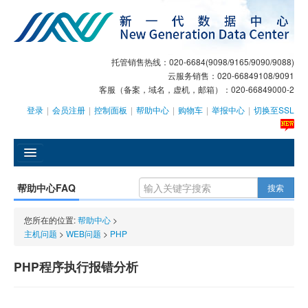
托管销售热线：020-6684(9098/9165/9090/9088)
云服务销售：020-66849108/9091
客服（备案，域名，虚机，邮箱）：020-66849000-2
登录
|
会员注册
|
控制面板
|
帮助中心
|
购物车
|
举报中心
|
切换至SSL
󰄫
帮助中心FAQ
搜索
GEO
您所在的位置:
帮助中心
>
AI客服
主机问题
>
WEB问题
>
PHP
大模型服务
PHP程序执行报错分析
主机托管