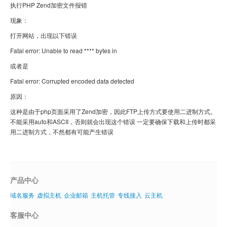
执行PHP Zend加密文件报错
域名注册
现象：
虚拟主机
打开网站，出现以下错误
企业邮箱
Fatal error: Unable to read **** bytes in
或者是
SSL证书
Fatal error: Corrupted encoded data detected
云主机
原因：
客服中心
这种是由于php页面采用了Zend加密，因此FTP上传方式要使用二进制方式。
不能采用auto和ASCII，否则就会出现这个错误 一定要确保下载和上传时都采
企业文化
用二进制方式，不然都有可能产生错误
产品中心
域名服务
虚拟主机
企业邮箱
主机托管
专线接入
云主机
客服中心