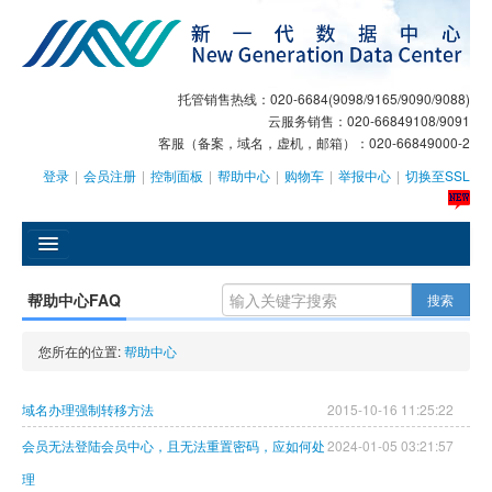
托管销售热线：020-6684(9098/9165/9090/9088)
云服务销售：020-66849108/9091
客服（备案，域名，虚机，邮箱）：020-66849000-2
登录
|
会员注册
|
控制面板
|
帮助中心
|
购物车
|
举报中心
|
切换至SSL
󰄫
帮助中心FAQ
搜索
GEO
您所在的位置:
帮助中心
AI客服
域名办理强制转移方法
2015-10-16 11:25:22
大模型服务
会员无法登陆会员中心，且无法重置密码，应如何处
2024-01-05 03:21:57
主机托管
理