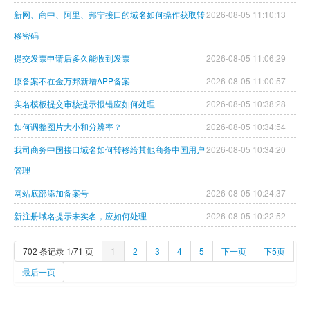
域名注册
新网、商中、阿里、邦宁接口的域名如何操作获取转
2026-08-05 11:10:13
移密码
虚拟主机
提交发票申请后多久能收到发票
2026-08-05 11:06:29
企业邮箱
原备案不在金万邦新增APP备案
2026-08-05 11:00:57
SSL证书
实名模板提交审核提示报错应如何处理
2026-08-05 10:38:28
云主机
如何调整图片大小和分辨率？
2026-08-05 10:34:54
客服中心
我司商务中国接口域名如何转移给其他商务中国用户
2026-08-05 10:34:20
管理
企业文化
网站底部添加备案号
2026-08-05 10:24:37
新注册域名提示未实名，应如何处理
2026-08-05 10:22:52
702 条记录 1/71 页
1
2
3
4
5
下一页
下5页
最后一页