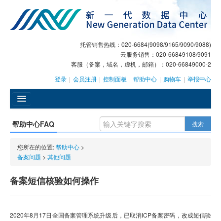
托管销售热线：020-6684(9098/9165/9090/9088)
云服务销售：020-66849108/9091
客服（备案，域名，虚机，邮箱）：020-66849000-2
登录
|
会员注册
|
控制面板
|
帮助中心
|
购物车
|
举报中心
󰄫
帮助中心FAQ
搜索
GEO
您所在的位置:
帮助中心
>
AI客服
备案问题
>
其他问题
大模型服务
备案短信核验如何操作
主机托管
2020年8月17日全国备案管理系统升级后，已取消ICP备案密码，改成短信验
域名注册