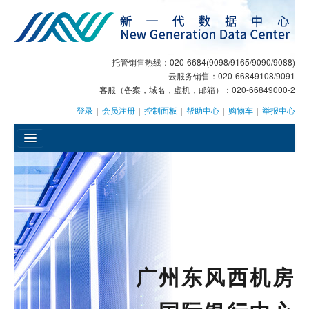
托管销售热线：020-6684(9098/9165/9090/9088)
云服务销售：020-66849108/9091
客服（备案，域名，虚机，邮箱）：020-66849000-2
登录
|
会员注册
|
控制面板
|
帮助中心
|
购物车
|
举报中心
󰄫
GEO
AI客服
大模型服务
广州东风西机房
主机托管
域名注册