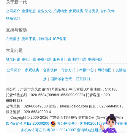
关于新一代
公司简介
企业动态
企业文化
招贤纳士
参观机房
荣誉资质
合作伙伴
联系我们
支持与帮助
在线服务
资料下载
控制面板
ICP备案
常见问题
域名问题
主机问题
备案问题
服务器问题
邮箱问题
购买问题
公司简介
|
参观机房
|
合作伙伴
|
付款方式
|
举报中心
|
网站地图
|
友情链
接
|
国际域名政策
|
联系我们
总公司：广州市东风西路191号国际银行中心首层B01室 邮编：510180
托管销售热线：020-6684(9098/9165/9090/9088) 托管客服：020-
66849123
公司总机：020-66849000 邮箱：sales@gzidc.com 传真：020-66849015
服务监督：020-66849000-4
Copyright © 2000-2026 广东金万邦科技投资有限公司(新一代数据中心)
ICP备案号:粤B2-20030206
粤公网安备:44010402001679号
域名注册服
务机构许可证书-粤D3.1-20240007
查询域名注册批复公示