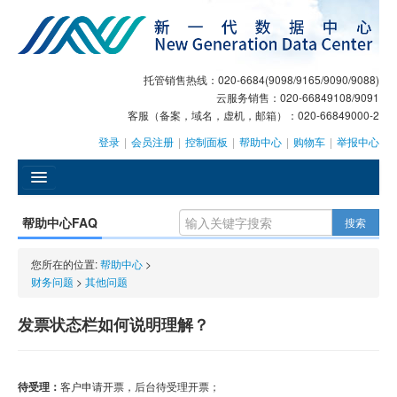
托管销售热线：020-6684(9098/9165/9090/9088)
云服务销售：020-66849108/9091
客服（备案，域名，虚机，邮箱）：020-66849000-2
登录
|
会员注册
|
控制面板
|
帮助中心
|
购物车
|
举报中心
󰄫
帮助中心FAQ
搜索
GEO
您所在的位置:
帮助中心
>
AI客服
财务问题
>
其他问题
大模型服务
发票状态栏如何说明理解？
主机托管
待受理：
客户申请开票，后台待受理开票；
域名注册