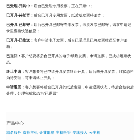
已受理-开具中：
后台已受理专用发票，正在开票中；
虚拟主机
已开具-待邮寄：
后台已开具专用发票，纸质版发票待邮寄；
企业邮箱
已开具-已邮寄：
后台已开具已邮寄专用发票，纸质发票已邮寄，请在申请记
录里查看快递信息；
SSL证书
已开具-已推送：
客户申请电子发票，后台已受理且已将发票推送至客户邮
箱；
云主机
已退回：
客户想要将后台已开具的电子/纸质发票，申请退票，已成功退票状
客服中心
态。
终止申请：
客户想要将已申请开具发票终止开具，后台未开具发票，且状态栏
企业文化
为待受理，可申请终止开具；
申请退回：
客户想要将后台已开具的纸质发票，申请退票状态，待后台核实后
处理，处理完成状态为“已退票”
产品中心
域名服务
虚拟主机
企业邮箱
主机托管
专线接入
云主机