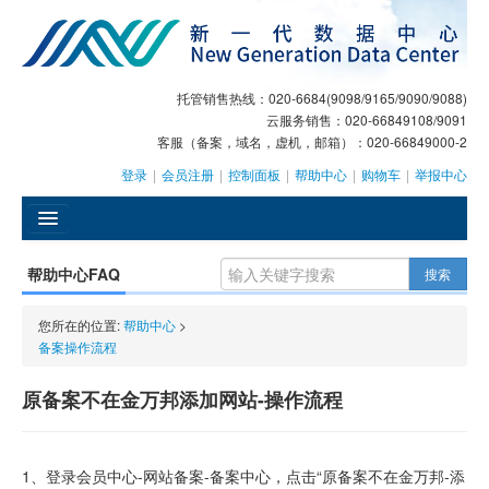
托管销售热线：020-6684(9098/9165/9090/9088)
云服务销售：020-66849108/9091
客服（备案，域名，虚机，邮箱）：020-66849000-2
登录
|
会员注册
|
控制面板
|
帮助中心
|
购物车
|
举报中心
󰄫
帮助中心FAQ
搜索
GEO
您所在的位置:
帮助中心
>
AI客服
备案操作流程
大模型服务
原备案不在金万邦添加网站-操作流程
主机托管
1、登录会员中心-网站备案-备案中心，点击“原备案不在金万邦-添
域名注册