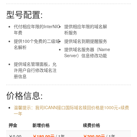
虚拟主机
型号配置:
企业邮箱
代付相应年限的InterNIC
提供相应年限的域名解
年费
析服务
SSL证书
提供100个免费的二级域
提供域名到期提醒服务
云主机
名解析
提供域名服务器（Name
Server）信息修改功能
客服中心
提供域名管理面板，允
许用户自行修改域名注
企业文化
册信息
价格信息:
温馨提示：我司ICANN接口国际域名赎回价格是1000元+续费
一年
押金
新增价格
续费价格
￥0.00
￥180.00元
/
1年
￥200.00元
/
1年