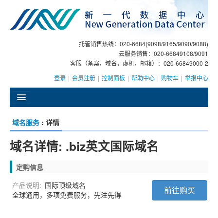
托管销售热线：020-6684(9098/9165/9090/9088)
云服务销售：020-66849108/9091
客服（备案，域名，虚机，邮箱）：020-66849000-2
登录
|
会员注册
|
控制面板
|
帮助中心
|
购物车
|
举报中心
󰄫
域名服务
: 详情
GEO
域名详情: .biz英文国际域名
AI客服
定购信息
大模型服务
产品说明:
国际顶级域名
前往购买
主机托管
全球通用，多项免费服务，先注先得
域名注册