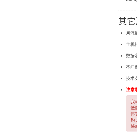
其它
月流量
主机
数据
不间断
技术支持
注意
我
低
体
钓
格