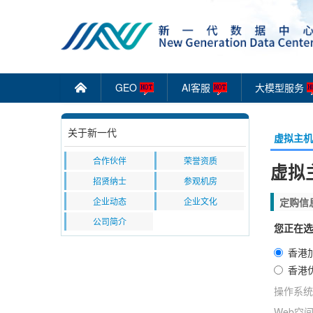
GEO
AI客服
大模型服务
󰄫
关于新一代
虚拟主机
合作伙伴
荣誉资质
虚拟主
招贤纳士
参观机房
企业动态
企业文化
定购信
公司简介
您正在选
香港
香港
操作系统
Web空间