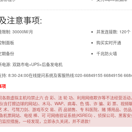
及注意事项:
限制: 30000M/月
并发连接数: 120个
控制面板
购买实时开通
定期备份
千兆防火墙
电源: 双路市电+UPS+后备发电机
: 8:30-24:00在线提问系统及客服热线:020-66849155 66849156 668
事项
司各款虚拟主机均禁止六 合
彩、法
轮 功、利用网络欺诈等不法经营活
俗(含打擦边球的网站)、木马、WAP、病毒、色
情、诈
骗、彩
票、视频
艺
术、弓驽刀剑、游戏币交
易、药
品销售、专
科医院、赌
博用品、仿品
鱼机票网站、电视
棒、可
可网络验证系统(KSREG)
、侦探公司、黑客安
的监控措施，一经发现，立即永久关闭，并不退款！