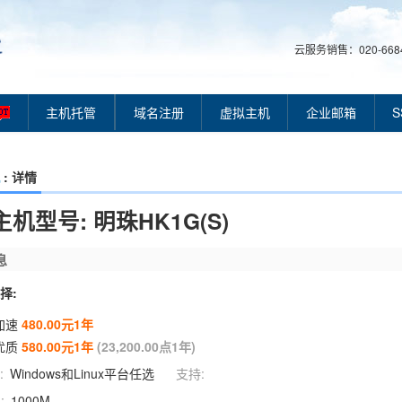
云服务销售：020-66849
主机托管
域名注册
虚拟主机
企业邮箱
S
: 详情
机型号: 明珠HK1G(S)
息
择:
加速
480.00元1年
优质
580.00元1年
(23,200.00点1年)
:
Windows和Linux平台任选
支持:
:
1000M