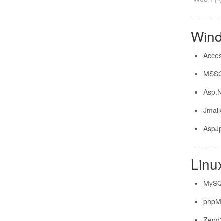
Wi
Acc
MSS
Asp
Jmai
Asp
Li
MyS
php
Zen