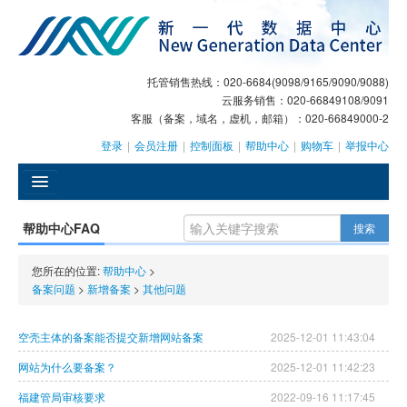
托管销售热线：020-6684(9098/9165/9090/9088)
云服务销售：020-66849108/9091
客服（备案，域名，虚机，邮箱）：020-66849000-2
登录
|
会员注册
|
控制面板
|
帮助中心
|
购物车
|
举报中心
󰄫
帮助中心FAQ
搜索
GEO
您所在的位置:
帮助中心
>
AI客服
备案问题
>
新增备案
>
其他问题
大模型服务
空壳主体的备案能否提交新增网站备案
2025-12-01 11:43:04
主机托管
网站为什么要备案？
2025-12-01 11:42:23
福建管局审核要求
2022-09-16 11:17:45
域名注册