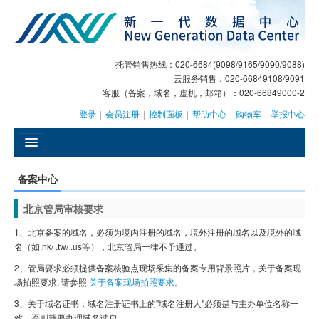
托管销售热线：020-6684(9098/9165/9090/9088)
云服务销售：020-66849108/9091
客服（备案，域名，虚机，邮箱）：020-66849000-2
登录
|
会员注册
|
控制面板
|
帮助中心
|
购物车
|
举报中心
󰄫
备案中心
GEO
北京管局审核要求
AI客服
1、北京备案的域名，必须为境内注册的域名，境外注册的域名以及境外的域
名（如.hk/ .tw/ .us等），北京管局一律不予通过。
大模型服务
2、管局要求必须提供备案核验点现场采集的备案专用背景照片，关于备案现
场拍照要求, 请参照
关于备案现场拍照要求
。
主机托管
3、关于域名证书：域名注册证书上的"域名注册人"必须是与主办单位名称一
域名注册
致，否则就要办理域名过户。