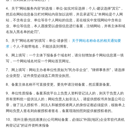
4、关于"网站服务内容"的选项：单位-如实对应选择；个人-建议选择"其它"，
虚拟主机
然后在网站信息备注栏对网站内容加以说明，并且承诺写上"本网站是个人网
站，不含有企业、单位等非个人网站的信息，若在核实中发现网站中含有企
企业邮箱
业、单位等信息，本人愿接受以虚假信息进行备案，注销网站，并将主体和域
名加入黑名单的处罚"。
SSL证书
5、关于"网站名称"的填写：单位-请参照：
关于网站名称命名的相关通知要
云主机
求
；个人-不能带地名，不能涉及到博客。
6、网上填写：一个主体下报备多个域名时，请分别增加多个网站信息逐一填
客服中心
写，一个网站域名对应一个网站首页网址。
企业文化
7、网上填写：网站主办者单位性质如为"民办非企业"、"律师事务所"，请选择
企业类型，证件类型必须选工商营业执照。
8、备案主体名称不可直接变更。要先申请注销备案，然后重新备案。
9、单位性质报备，备案系统平台上负责人资料登记法人的，则关于负责人的
所有资料统一提供法人的；网站负责人如非法人，请提供授权书并加盖公司公
章，做了法人授权书，则法人和被授权者两人的身份证都必须提供，核验单上
网站负责人签名则由被授权者签名，备案现场拍照则提供被授权者的。
10、境外注册(包括港澳台)公司网站备案，必须以"外国(地区)企业常驻代表机
构登记证"的证件资料来报备